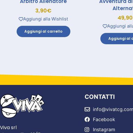
Arbitro Allenatore
Avventura di
Alterna
3,90
€
49,90
Aggiungi alla Wishlist
Aggiungi all
Aggiungi al carrello
Aggiungi al c
CONTATTI
info@vivatcg.co
Facebook
Viva srl
Instagram