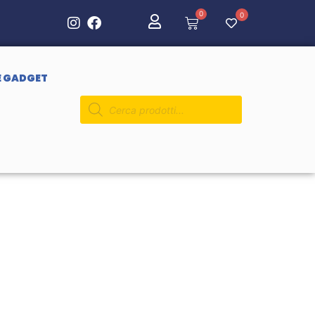
0
0
E GADGET