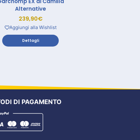
Garchomp EX di Camilla
Alternative
239,90
€
Aggiungi alla Wishlist
Dettagli
ODI DI PAGAMENTO