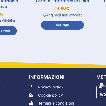
 Armonio
Torre di Interferenza Gold
tive
14,90
€
€
Aggiungi alla Wishlist
a Wishlist
Dettagli
arrello
INFORMAZIONI
MET
m
Privacy policy
Cookie policy
Termini e condizioni