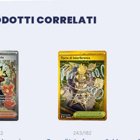
DOTTI CORRELATI
Prodotti correlati
82
243/182