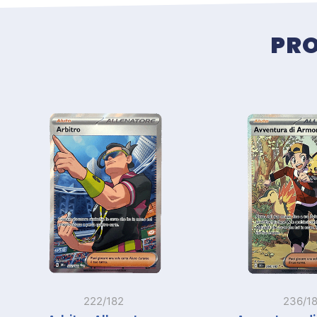
PRO
222/182
236/1