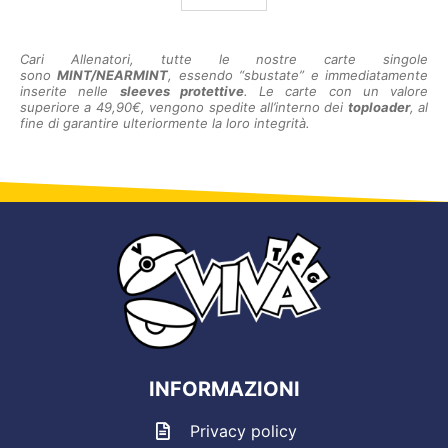
Cari Allenatori, tutte le nostre carte singole
sono
MINT/NEARMINT
, essendo “sbustate” e immediatamente
inserite nelle
sleeves protettive
. Le carte con un valore
superiore a 49,90€, vengono spedite all’interno dei
toploader
, al
fine di garantire ulteriormente la loro integrità.
INFORMAZIONI
Privacy policy