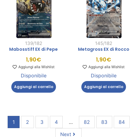
139/182
145/182
Mabosstiff EX di Pepe
Metagross EX di Rocco
1,90
€
1,90
€
Aggiungi alla Wishlist
Aggiungi alla Wishlist
Disponibile
Disponibile
Aggiungi al carrello
Aggiungi al carrello
1
2
3
4
…
82
83
84
Next