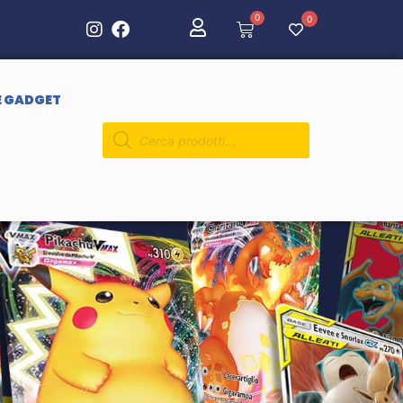
0
0
E GADGET