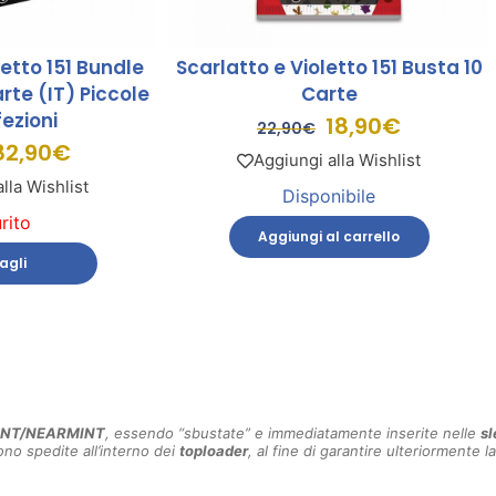
letto 151 Bundle
Scarlatto e Violetto 151 Busta 10
rte (IT) Piccole
Carte
ezioni
18,90
€
22,90
€
82,90
€
Aggiungi alla Wishlist
lla Wishlist
Disponibile
rito
Aggiungi al carrello
agli
INT/NEARMINT
, essendo “sbustate” e immediatamente inserite nelle
sl
no spedite all’interno dei
toploader
, al fine di garantire ulteriormente la