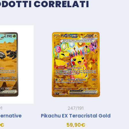
DOTTI CORRELATI
Prodotti correlati
91
247/191
ternative
Pikachu EX Teracristal Gold
€
59,90
€