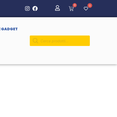
0
0
E GADGET