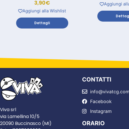
3,90
€
Aggiungi all
Aggiungi alla Wishlist
Dettag
Dettagli
CONTATTI
info@vivatcg.co
Facebook
Viva srl
Instagram
via Lamellina 10/5
ORARIO
20090 Buccinasco (MI)