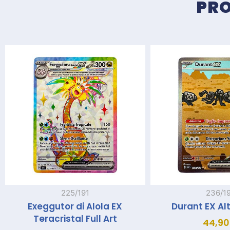
PRO
225/191
236/1
Exeggutor di Alola EX
Durant EX Al
Teracristal Full Art
44,90