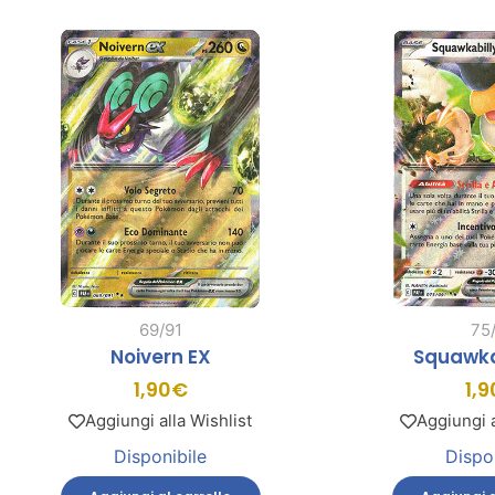
69/91
75
Noivern EX
Squawka
1,90
€
1,9
Aggiungi alla Wishlist
Aggiungi a
Disponibile
Dispo