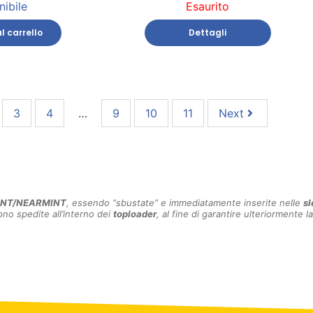
nibile
Esaurito
l carrello
Dettagli
3
4
…
9
10
11
Next
INT/NEARMINT
, essendo “sbustate” e immediatamente inserite nelle
sl
no spedite all’interno dei
toploader
, al fine di garantire ulteriormente la