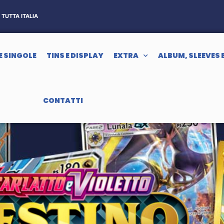
TUTTA ITALIA
E SINGOLE
TINS E DISPLAY
EXTRA
ALBUM, SLEEVES 
CONTATTI