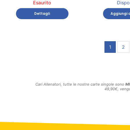
Esaurito
Dispo
Dettagli
Aggiungi a
1
2
Cari Allenatori, tutte le nostre carte singole sono
M
49,90€, vengo