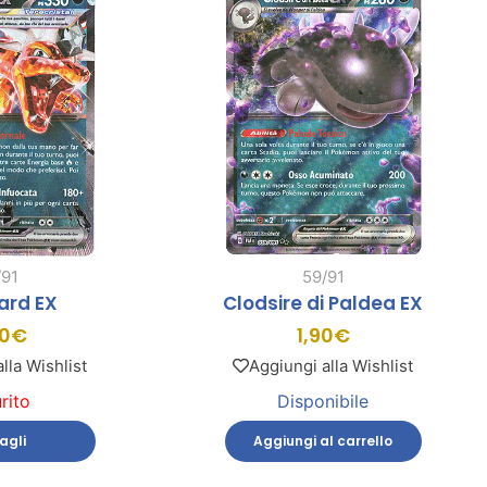
/91
59/91
ard EX
Clodsire di Paldea EX
0
€
1,90
€
lla Wishlist
Aggiungi alla Wishlist
rito
Disponibile
agli
Aggiungi al carrello