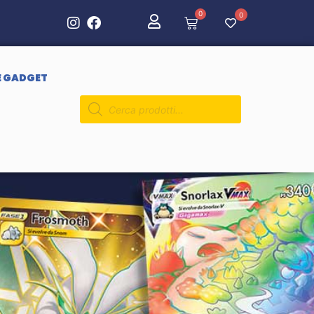
0
0
E GADGET