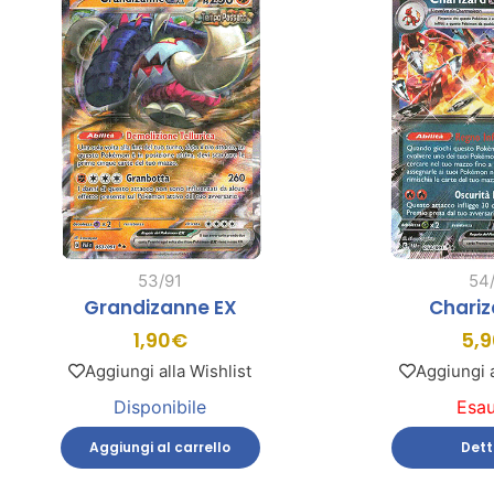
53/91
54
Grandizanne EX
Chariz
1,90
€
5,9
Aggiungi alla Wishlist
Aggiungi a
Disponibile
Esau
Aggiungi al carrello
Dett