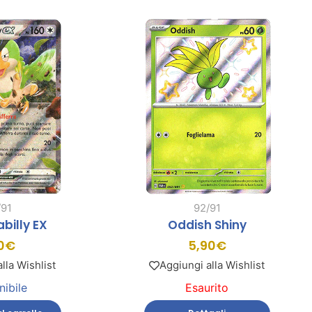
/91
92/91
billy EX
Oddish Shiny
0
€
5,90
€
lla Wishlist
Aggiungi alla Wishlist
nibile
Esaurito