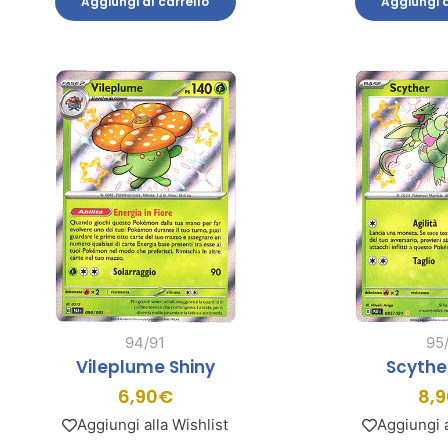
Aggiungi al carrello
Aggiungi a
94/91
95
Vileplume Shiny
Scythe
6,90
€
8,9
Aggiungi alla Wishlist
Aggiungi a