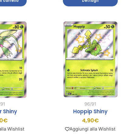
l carrello
Dettagli
/91
96/91
r Shiny
Hoppip Shiny
0
€
4,90
€
lla Wishlist
Aggiungi alla Wishlist