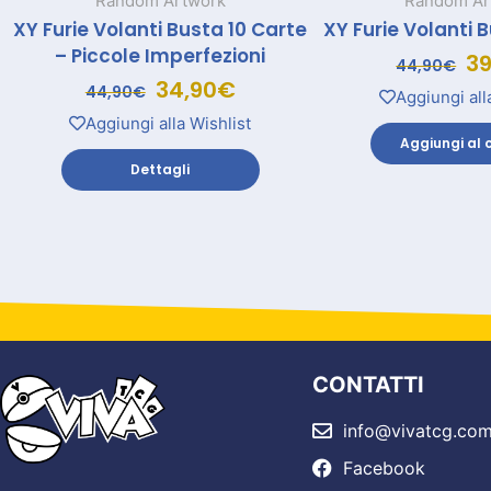
Random Artwork
Random Ar
XY Furie Volanti Busta 10 Carte
XY Furie Volanti 
– Piccole Imperfezioni
39
44,90
€
34,90
€
44,90
€
Aggiungi all
Aggiungi alla Wishlist
Aggiungi al c
Dettagli
CONTATTI
info@vivatcg.co
Facebook