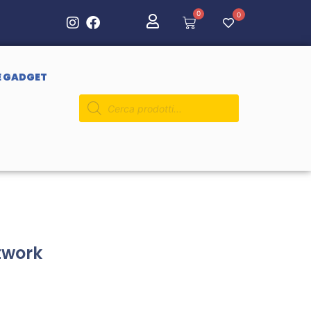
0
0
E GADGET
twork