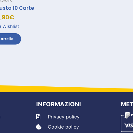
twork
Busta 10 Carte
,90
€
a Wishlist
arrello
INFORMAZIONI
MET
m
Privacy policy
Cookie policy