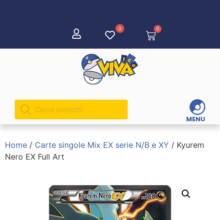
0
0
MENU
Home
/
Carte singole Mix EX serie N/B e XY
/ Kyurem
Nero EX Full Art