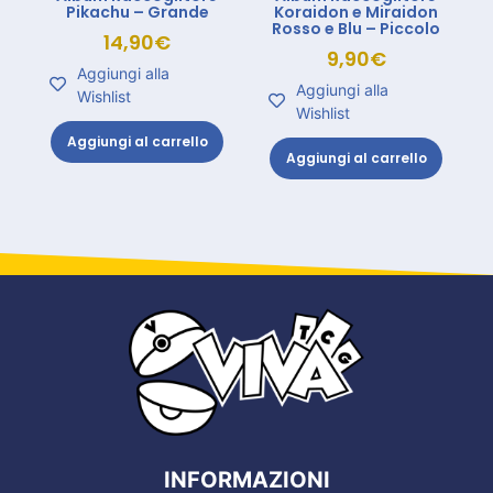
Pikachu – Grande
Koraidon e Miraidon
Rosso e Blu – Piccolo
14,90
€
9,90
€
Aggiungi alla
Aggiungi alla
Wishlist
Wishlist
Aggiungi al carrello
Aggiungi al carrello
INFORMAZIONI